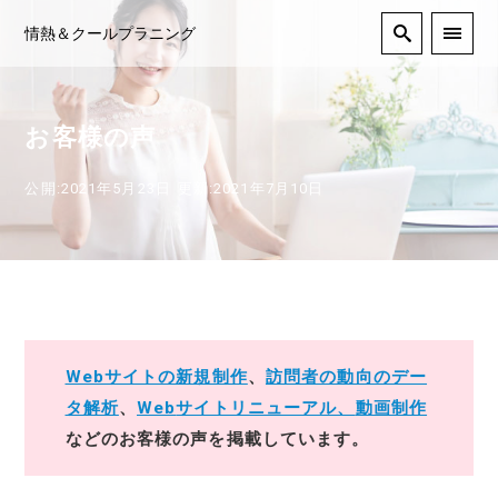
情熱＆クールプラニング
お客様の声
公開:2021年5月23日
更新:2021年7月10日
Webサイトの新規制作
、
訪問者の動向のデー
タ解析
、
Web
サイトリニューアル、
動画制作
などのお客様の声を掲載しています。